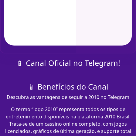
📱 Canal Oficial no Telegram!
📱 Benefícios do Canal
Descubra as vantagens de seguir a 2010 no Telegram
O termo “jogo 2010” representa todos os tipos de
entretenimento disponíveis na plataforma 2010 Brasil.
Trata-se de um cassino online completo, com jogos
licenciados, gráficos de última geração, e suporte total