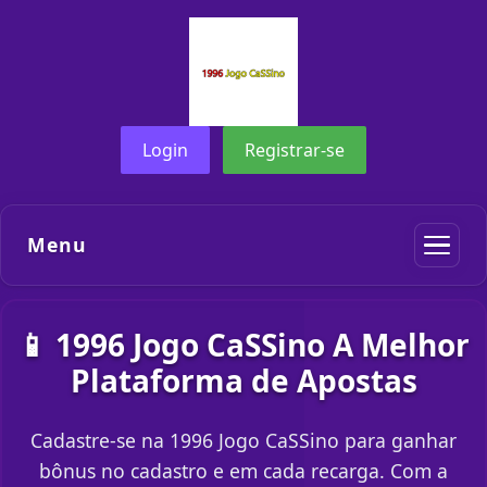
Login
Registrar-se
Menu
📱 1996 Jogo CaSSino A Melhor
Plataforma de Apostas
Cadastre-se na 1996 Jogo CaSSino para ganhar
bônus no cadastro e em cada recarga. Com a