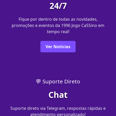
24/7
Fique por dentro de todas as novidades,
promoções e eventos da 1996 Jogo CaSSino em
tempo real!
Ver Notícias
💬 Suporte Direto
Chat
Suporte direto via Telegram, respostas rápidas e
atendimento personalizado!