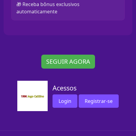
🎁 Receba bônus exclusivos
automaticamente
SEGUIR AGORA
Acessos
Login
Registrar-se