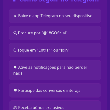
📱 Baixe o app Telegram no seu dispositivo
🔍 Procure por "@18GOficial"
👆 Toque em "Entrar" ou "Join"
🔔 Ative as notificações para não perder
nada
💬 Participe das conversas e interaja
🎁 Receba bônus exclusivos