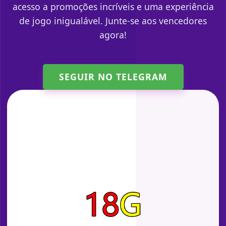
acesso a promoções incríveis e uma experiência
de jogo inigualável. Junte-se aos vencedores
agora!
SEGUIR NO TELEGRAM