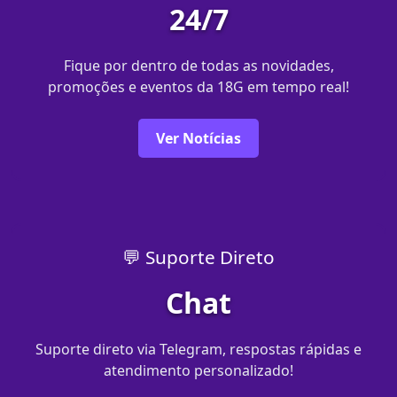
24/7
Fique por dentro de todas as novidades,
promoções e eventos da 18G em tempo real!
Ver Notícias
💬 Suporte Direto
Chat
Suporte direto via Telegram, respostas rápidas e
atendimento personalizado!