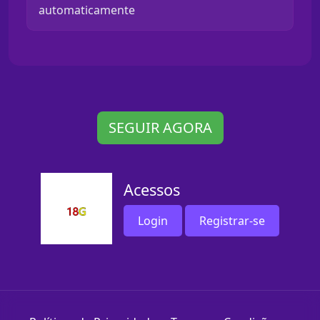
automaticamente
SEGUIR AGORA
Acessos
Login
Registrar-se