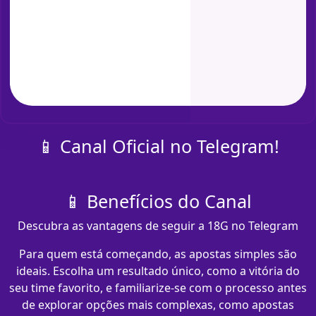
📱 Canal Oficial no Telegram!
📱 Benefícios do Canal
Descubra as vantagens de seguir a 18G no Telegram
Para quem está começando, as apostas simples são
ideais. Escolha um resultado único, como a vitória do
seu time favorito, e familiarize-se com o processo antes
de explorar opções mais complexas, como apostas