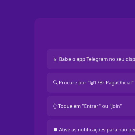
📱 Baixe o app Telegram no seu disp
🔍 Procure por "@17Br PagaOficial"
👆 Toque em "Entrar" ou "Join"
🔔 Ative as notificações para não p