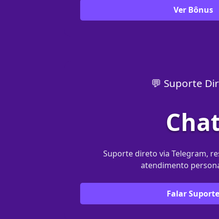
Ver Bônus
💬 Suporte Di
Cha
Suporte direto via Telegram, r
atendimento persona
Falar Suport