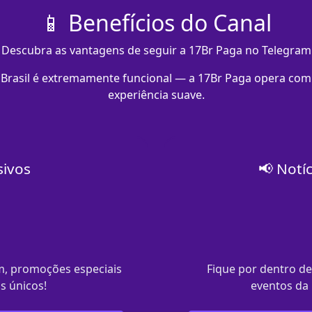
📱 Benefícios do Canal
Descubra as vantagens de seguir a 17Br Paga no Telegram
 Brasil é extremamente funcional — a 17Br Paga opera com 
experiência suave.
sivos
📢 Notí
m, promoções especiais
Fique por dentro d
s únicos!
eventos da