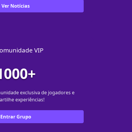
Ver Notícias
Comunidade VIP
1000+
unidade exclusiva de jogadores e
rtilhe experiências!
Entrar Grupo