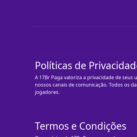
Políticas de Privacida
A 17Br Paga valoriza a privacidade de seus
nossos canais de comunicação. Todos os dad
jogadores.
Termos e Condições