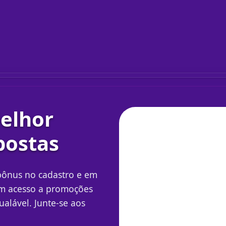
Melhor
postas
bônus no cadastro e em
em acesso a promoções
ualável. Junte-se aos