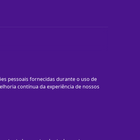
ões pessoais fornecidas durante o uso de
elhoria contínua da experiência de nossos