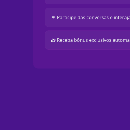
💬 Participe das conversas e interaj
🎁 Receba bônus exclusivos autom