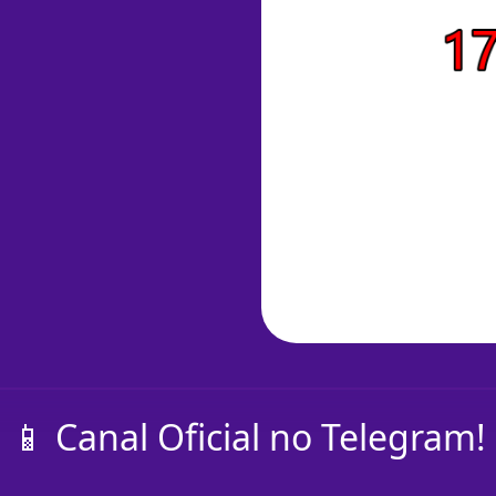
📱 Canal Oficial no Telegram!