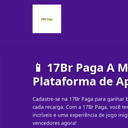
📱 17Br Paga A 
Plataforma de A
Cadastre-se na 17Br Paga para ganhar 
cada recarga. Com a 17Br Paga, você t
incríveis e uma experiência de jogo inig
vencedores agora!