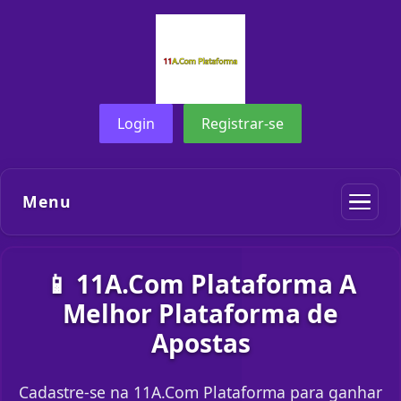
Login
Registrar-se
Menu
📱 11A.Com Plataforma A
Melhor Plataforma de
Apostas
Cadastre-se na 11A.Com Plataforma para ganhar