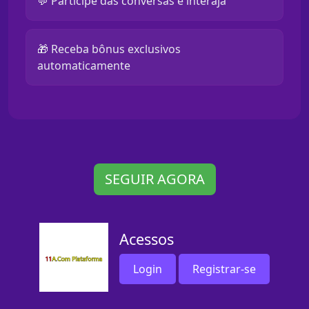
💬 Participe das conversas e interaja
🎁 Receba bônus exclusivos
automaticamente
SEGUIR AGORA
Acessos
Login
Registrar-se