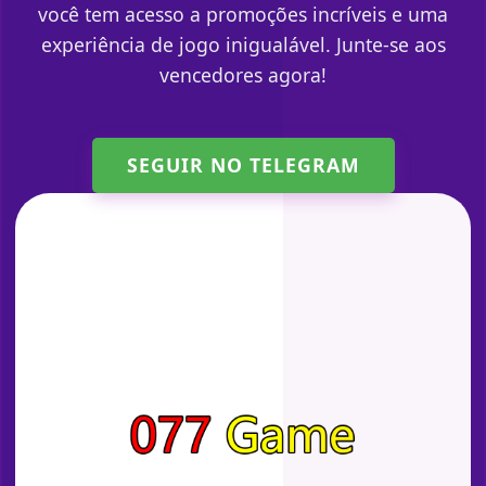
você tem acesso a promoções incríveis e uma
experiência de jogo inigualável. Junte-se aos
vencedores agora!
SEGUIR NO TELEGRAM