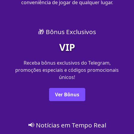
conveniência de jogar de qualquer lugar.
🎁 Bônus Exclusivos
VIP
Receba bônus exclusivos do Telegram,
promoções especiais e códigos promocionais
únicos!
Ver Bônus
📢 Notícias em Tempo Real