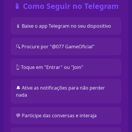
📱 Como Seguir no Telegram
📱 Baixe o app Telegram no seu dispositivo
🔍 Procure por "@077 GameOficial"
👆 Toque em "Entrar" ou "Join"
🔔 Ative as notificações para não perder
nada
💬 Participe das conversas e interaja