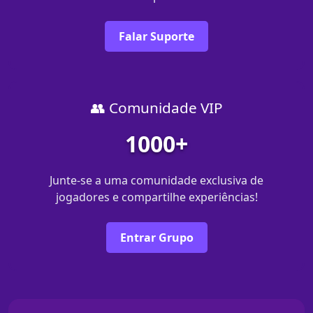
Falar Suporte
👥 Comunidade VIP
1000+
Junte-se a uma comunidade exclusiva de
jogadores e compartilhe experiências!
Entrar Grupo