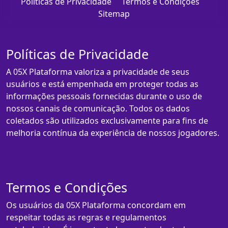
Políticas de Privacidade
Termos e Condições
Sitemap
Políticas de Privacidade
A 05X Plataforma valoriza a privacidade de seus
usuários e está empenhada em proteger todas as
informações pessoais fornecidas durante o uso de
nossos canais de comunicação. Todos os dados
coletados são utilizados exclusivamente para fins de
melhoria contínua da experiência de nossos jogadores.
Termos e Condições
Os usuários da 05X Plataforma concordam em
respeitar todas as regras e regulamentos