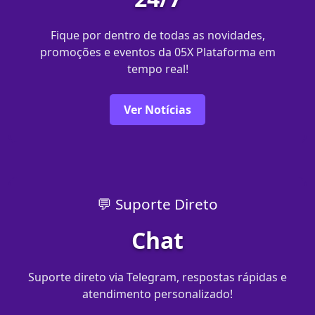
Fique por dentro de todas as novidades,
promoções e eventos da 05X Plataforma em
tempo real!
Ver Notícias
💬 Suporte Direto
Chat
Suporte direto via Telegram, respostas rápidas e
atendimento personalizado!