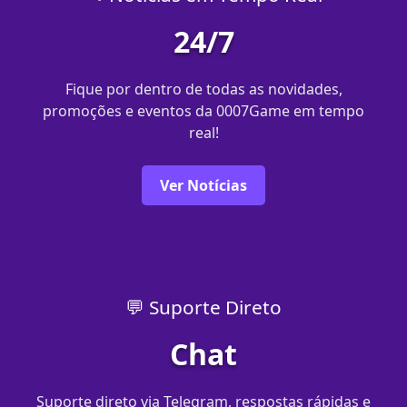
24/7
Fique por dentro de todas as novidades,
promoções e eventos da 0007Game em tempo
real!
Ver Notícias
💬 Suporte Direto
Chat
Suporte direto via Telegram, respostas rápidas e