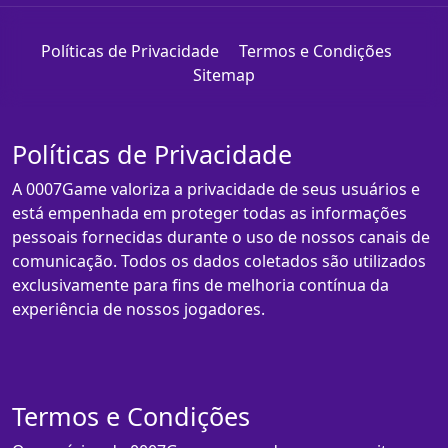
Políticas de Privacidade
Termos e Condições
Sitemap
Políticas de Privacidade
A 0007Game valoriza a privacidade de seus usuários e
está empenhada em proteger todas as informações
pessoais fornecidas durante o uso de nossos canais de
comunicação. Todos os dados coletados são utilizados
exclusivamente para fins de melhoria contínua da
experiência de nossos jogadores.
Termos e Condições