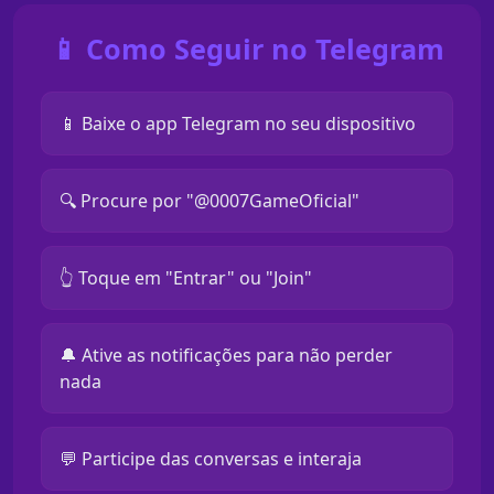
📱 Como Seguir no Telegram
📱 Baixe o app Telegram no seu dispositivo
🔍 Procure por "@0007GameOficial"
👆 Toque em "Entrar" ou "Join"
🔔 Ative as notificações para não perder
nada
💬 Participe das conversas e interaja