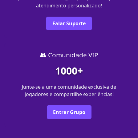
atendimento personalizado!
Falar Suporte
👥 Comunidade VIP
1000+
Junte-se a uma comunidade exclusiva de
jogadores e compartilhe experiências!
Entrar Grupo