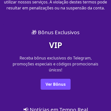
utilizar nossos serviços. A violação destes termos pode
resultar em penalizações ou na suspensão da conta.
🎁 Bônus Exclusivos
VIP
Receba bônus exclusivos do Telegram,
promoções especiais e códigos promocionais
únicos!
Ver Bônus
📢 Notícias em Tempo Real