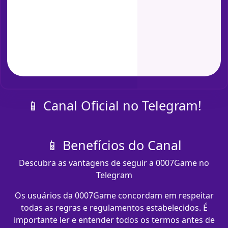
📱 Canal Oficial no Telegram!
📱 Benefícios do Canal
Descubra as vantagens de seguir a 0007Game no
Telegram
Os usuários da 0007Game concordam em respeitar
todas as regras e regulamentos estabelecidos. É
importante ler e entender todos os termos antes de